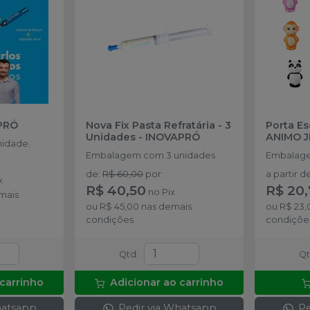
PRÓ
Nova Fix Pasta Refratária - 3
Porta E
Unidades
-
INOVAPRÓ
ANIMO J
idade.
Embalagem com 3 unidades
Embalage
de
:
R$ 60,00
por
:
a partir d
x
R$ 40,50
R$ 20
no
Pix
mais
ou
R$ 45,00
nas demais
ou
R$ 23,
condições
condiçõe
Qtd
:
Q
 carrinho
Adicionar ao carrinho
hatsapp
Pedir via Whatsapp
Pe