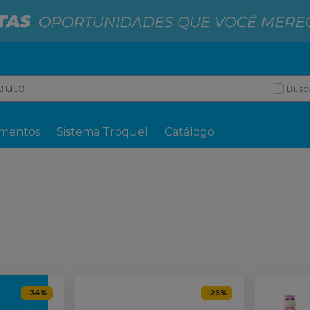
Busc
mentos
Sistema Troquel
Catálogo
-
34
%
-
25
%