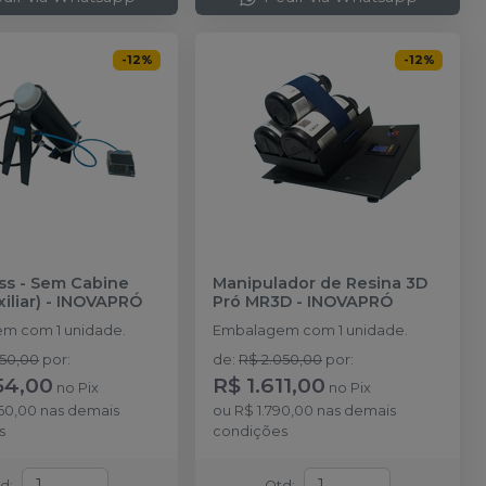
-
12
%
-
12
%
ss - Sem Cabine
Manipulador de Resina 3D
iliar)
-
INOVAPRÓ
Pró MR3D
-
INOVAPRÓ
m com 1 unidade.
Embalagem com 1 unidade.
350,00
por
:
de
:
R$ 2.050,00
por
:
54,00
R$ 1.611,00
no
Pix
no
Pix
60,00
nas demais
ou
R$ 1.790,00
nas demais
s
condições
td
:
Qtd
: