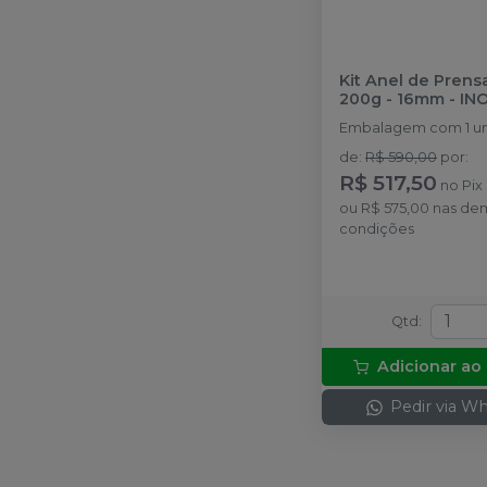
Kit Anel de Pren
200g - 16mm
-
IN
Embalagem com 1 u
de
:
R$ 590,00
por
:
R$ 517,50
no
Pix
ou
R$ 575,00
nas de
condições
Qtd
:
Adicionar ao
Pedir via W