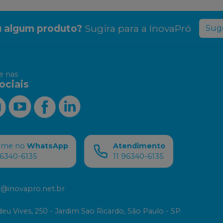
 algum produto?
Sugira para a
InovaPró
Suge
 nas
ociais
ame no
WhatsApp
Atendimento
96340-6135
11 96340-6135
@inovapro.net.br
eu Vives, 250 - Jardim Sao Ricardo, São Paulo - SP