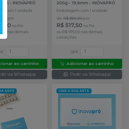
16mm
-
INOVAPRÓ
200g - 19,6mm
-
INOVAPRÓ
m com 1 unidade
Embalagem com 1 unidade
5,00
por
:
de
:
R$ 590,00
por
:
6,00
R$ 517,50
no
Pix
no
Pix
,00
nas demais
ou
R$ 575,00
nas demais
s
condições
td
:
Qtd
:
cionar ao carrinho
Adicionar ao carrinho
dir via Whatsapp
Pedir via Whatsapp
SUA ARTE
CRIE A SUA ARTE