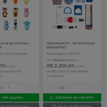
scova de Dentes
-
Sistema KTF - Kit Premium
-
R
INOVAPRÓ
m com 1 unidade.
Embalagem com 1 kit
e
:
de
:
R$ 3.200,00
por
:
,70
R$ 2.250,00
no
Pix
no
Pix
00
nas demais
ou
R$ 2.500,00
nas demais
s
condições
td
:
Qtd
:
Ver opções
Adicionar ao carrinho
dir via Whatsapp
Pedir via Whatsapp