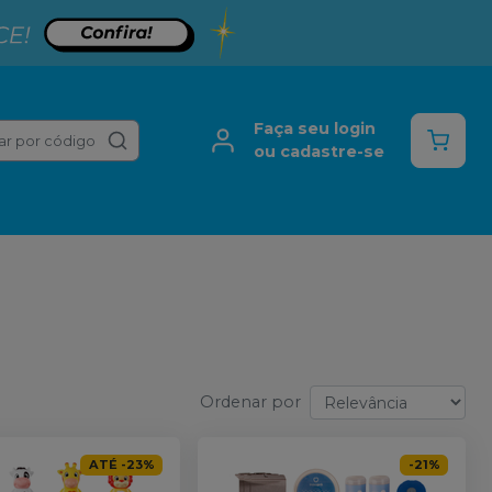
Faça seu login
ar por código
ou cadastre-se
Ordenar por
ATÉ
-
23
%
-
21
%