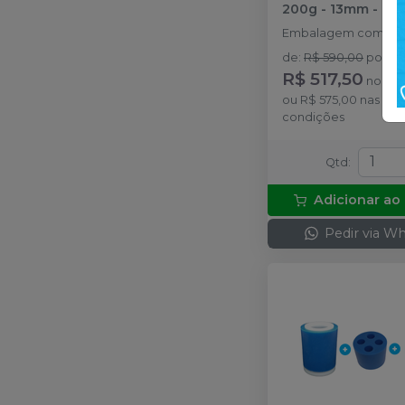
200g - 13mm
-
IN
Embalagem com 1 u
de
:
R$ 590,00
por
:
R$ 517,50
no
Pix
ou
R$ 575,00
nas de
condições
Qtd
:
Adicionar ao
Pedir via W