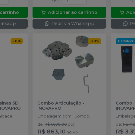
 carrinho
Adicionar ao carrinho
Adi
hatsapp
Pedir via Whatsapp
Pe
-
11
%
-
10
%
COMPRE
sinas 3D
Combo Articulação
-
Combo I
NOVAPRÓ
INOVAPRÓ
INOVAP
idade.
Embalagem com 1 Combo.
Embalage
de
:
R$ 1.070,00
por
:
de
:
R$ 4.1
R$ 863,10
R$ 3.3
no
Pix