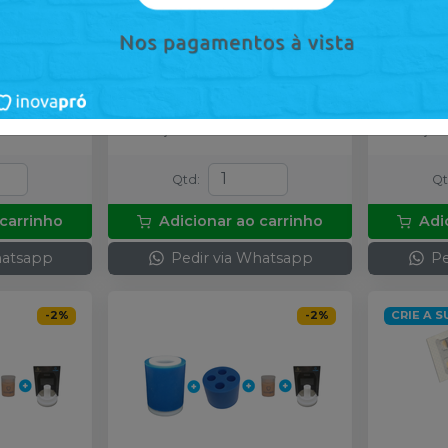
OVAPRÓ
100g - 13mm
-
INOVAPRÓ
100g - 
nidade
Embalagem com 1 unidade
Embalage
de
:
R$ 555,00
por
:
de
:
R$ 55
R$ 486,00
R$ 48
no
Pix
mais
ou
R$ 540,00
nas demais
ou
R$ 540
condições
condiçõe
Qtd
:
Q
 carrinho
Adicionar ao carrinho
Adi
hatsapp
Pedir via Whatsapp
Pe
-
2
%
-
2
%
CRIE A 