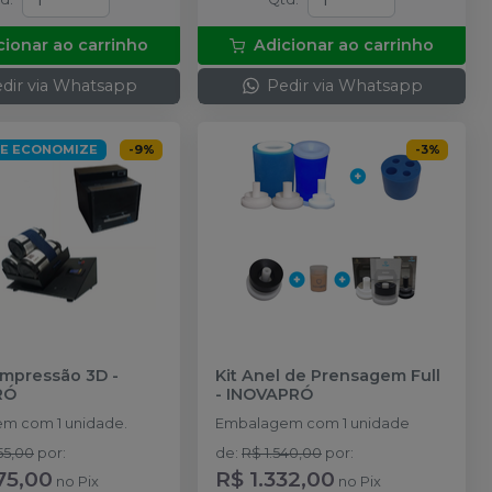
cionar ao carrinho
Adicionar ao carrinho
dir via Whatsapp
Pedir via Whatsapp
 E ECONOMIZE
-
9
%
-
3
%
mpressão 3D
-
Kit Anel de Prensagem Full
RÓ
-
INOVAPRÓ
m com 1 unidade.
Embalagem com 1 unidade
55,00
por
:
de
:
R$ 1.540,00
por
:
75,00
R$ 1.332,00
no
Pix
no
Pix