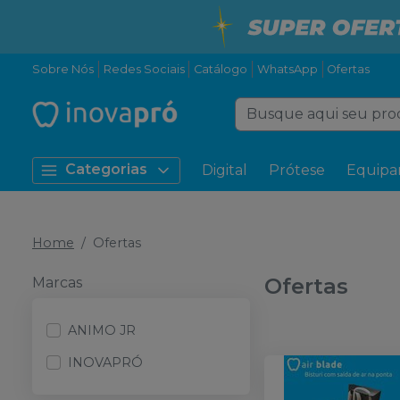
Sobre Nós
Redes Sociais
Catálogo
WhatsApp
Ofertas
Categorias
Digital
Prótese
Equipa
Home
Ofertas
Ofertas
Marcas
ANIMO JR
INOVAPRÓ