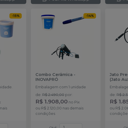
-
15
%
-
14
%
Combo Cerâmica
-
Jato Pre
INOVAPRÓ
(Jato Aux
idade.
Embalagem com 1 unidade
Embalage
de
:
R$ 2.490,00
por
:
de
:
R$ 2.
R$ 1.908,00
R$ 1.8
x
no
Pix
mais
ou
R$ 2.120,00
nas demais
ou
R$ 2.0
condições
condiçõe
Qtd
:
Q