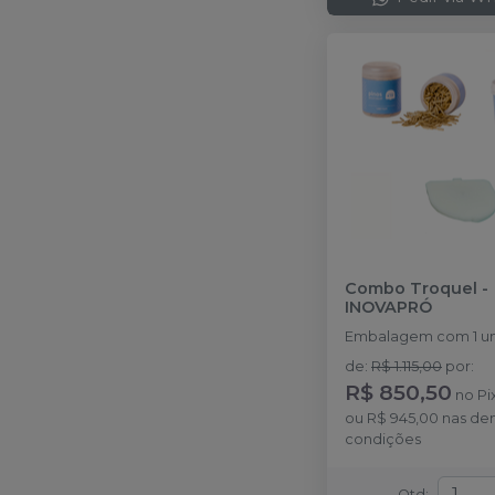
Combo Troquel
-
INOVAPRÓ
Embalagem com 1 un
de
:
R$ 1.115,00
por
:
R$ 850,50
no
Pi
ou
R$ 945,00
nas de
condições
Qtd
: