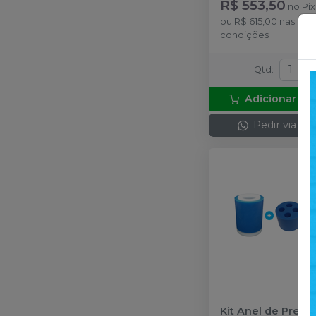
R$ 553,50
no
Pix
ou
R$ 615,00
nas dem
condições
Qtd
:
Adicionar ao
Pedir via W
Kit Anel de Pren