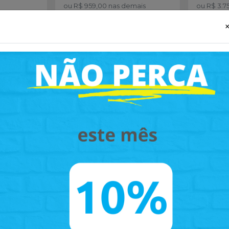
ou
R$ 959,00
nas demais
ou
R$ 3.7
ais
condições
condiçõe
Qtd
:
Q
 carrinho
Adicionar ao carrinho
Adi
hatsapp
Pedir via Whatsapp
Pe
-
2
%
-
2
%
sagem
Kit Anel de Prensagem
Kit Ane