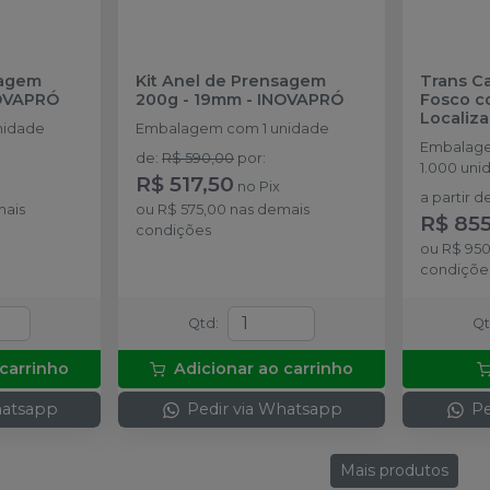
sagem
Kit Anel de Prensagem
Trans C
OVAPRÓ
200g - 19mm
-
INOVAPRÓ
Fosco c
Localiz
nidade
Embalagem com 1 unidade
INOVAP
Embalage
de
:
R$ 590,00
por
:
1.000 uni
R$ 517,50
no
Pix
a partir d
mais
ou
R$ 575,00
nas demais
R$ 85
condições
ou
R$ 950
condiçõe
Qtd
:
Q
 carrinho
Adicionar ao carrinho
hatsapp
Pedir via Whatsapp
Pe
Mais produtos