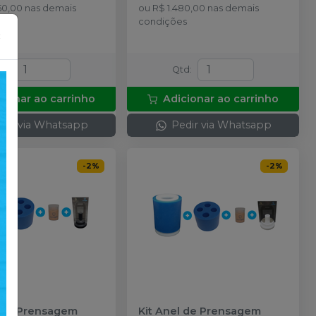
50,00
nas demais
ou
R$ 1.480,00
nas demais
s
condições
×
td
:
Qtd
:
cionar ao carrinho
Adicionar ao carrinho
dir via Whatsapp
Pedir via Whatsapp
-
2
%
-
2
%
l de Prensagem
Kit Anel de Prensagem