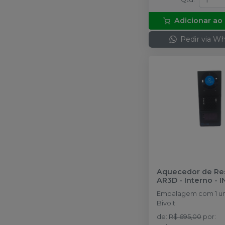
Adicionar ao
Pedir via W
Aquecedor de Re
AR3D - Interno
-
I
Embalagem com 1 un
Bivolt.
de
:
R$ 695,00
por
: