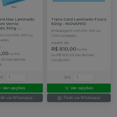
ard Max Laminado
Trans Card Laminado Fosco
om Verniz
600g
-
INOVAPRÓ
ado 300g
-
Embalagem com 100, 500 ou
RÓ
m com 100, 500 ou
1.000 unidades
dades
a partir de
:
e
:
R$ 810,00
no
Pix
5,00
no
Pix
ou
R$ 900,00
nas demais
,00
nas demais
condições
s
td
:
Qtd
:
Ver opções
Ver opções
dir via Whatsapp
Pedir via Whatsapp