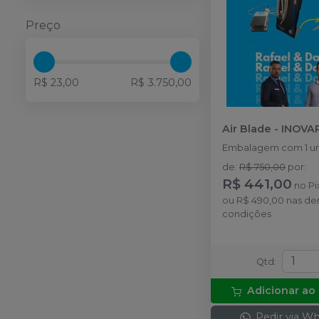
Preço
R$ 23,00
R$ 3.750,00
Air Blade
-
INOVA
Embalagem com 1 un
de
:
R$ 750,00
por
:
R$ 441,00
no
Pi
ou
R$ 490,00
nas de
condições
Qtd
:
Adicionar ao
Pedir via W