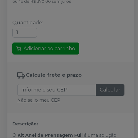
ou
4
x
de
R$ 370,00
sem juros
Quantidade
:
Adicionar ao carrinho
Calcule frete e prazo
Calcular
Não sei o meu CEP
Descrição:
O
Kit Anel de Prensagem Full
é uma solução