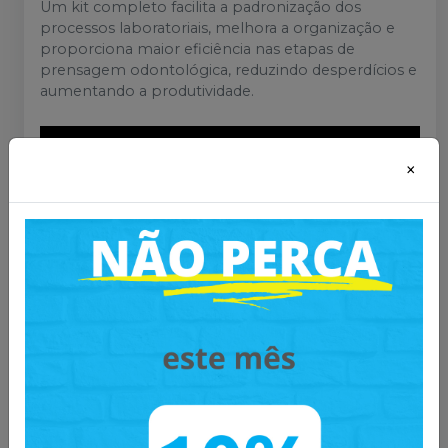
Um kit completo facilita a padronização dos
processos laboratoriais, melhora a organização e
proporciona maior eficiência nas etapas de
prensagem odontológica, reduzindo desperdícios e
aumentando a produtividade.
×
Mais informações sobre o produto
:
Catálogo