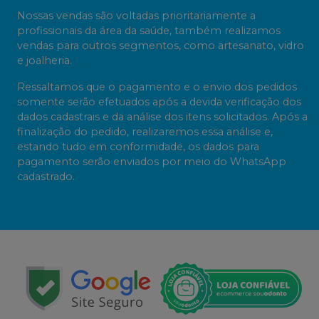
Nossas vendas são voltadas prioritariamente a
profissionais da área da saúde, também realizamos
vendas para outros segmentos, como artesanato, vidro
e joalheria.
Ressaltamos que o pagamento e o envio dos pedidos
somente serão efetuados após a devida verificação dos
dados cadastrais e da análise dos itens solicitados. Após a
finalização do pedido, realizaremos essa análise e,
estando tudo em conformidade, os dados para
pagamento serão enviados por meio do WhatsApp
cadastrado.