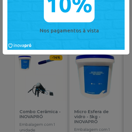
Catálogo
Você também pode gostar
desses
-
14
%
Combo Cerâmica
-
Micro Esfera de
P
INOVAPRÓ
vidro - 5kg
-
A
INOVAPRÓ
a
Embalagem com 1
I
Embalagem com 1
E
unidade