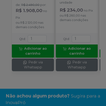
unidade
u
de
:
R$ 2.490,00
por
:
R$ 234,00
a
R$ 1.908,00
no
Pix
no
R
ou
R$ 260,00
nas
Pix
demais condições
o
ou
R$ 2.120,00
nas
c
demais condições
Qtd
:
Qtd
:
Adicionar ao
Adicionar ao
carrinho
carrinho
Pedir via
Pedir via
Whatsapp
Whatsapp
Não achou algum produto?
Sugira para a
InovaPró