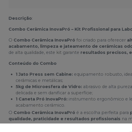
Descrição
:
Combo Cerâmica InovaPró – Kit Profissional para Lab
O
Combo Cerâmica InovaPró
foi criado para oferecer
a
acabamento, limpeza e jateamento de cerâmicas odo
de alta qualidade, este kit garante
resultados precisos, 
Conteúdo do Combo
1 Jato Press sem Cabine:
equipamento robusto, idea
cerâmicas e metálicas;
5kg de Microesfera de Vidro:
abrasivo de alta pure
delicada e sem danificar a superfície;
1 Caneta Pró InovaPró:
instrumento ergonômico e lev
acabamento cerâmico.
O
Combo Cerâmica InovaPró
é a escolha perfeita para
qualidade, praticidade e resultados profissionais
na m