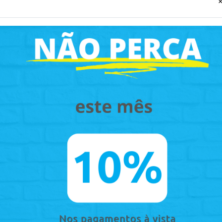
sses
Articulador
Mini Almofada para
Bico de
-
INOVAPRÓ
Fotografia
-
INOVAPRÓ
INOVAP
nidades.
Embalagem com 1 unidade.
Embalage