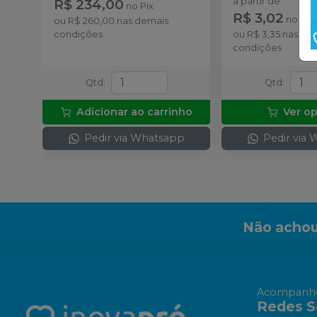
R$ 234,00
a partir de
:
no
Pix
R$ 3,02
no
Pix
ou
R$ 260,00
nas demais
condições
ou
R$ 3,35
nas de
condições
Qtd
:
Qtd
:
Adicionar ao carrinho
Ver o
Pedir via Whatsapp
Pedir via
Não achou
Acompanhe
Redes S