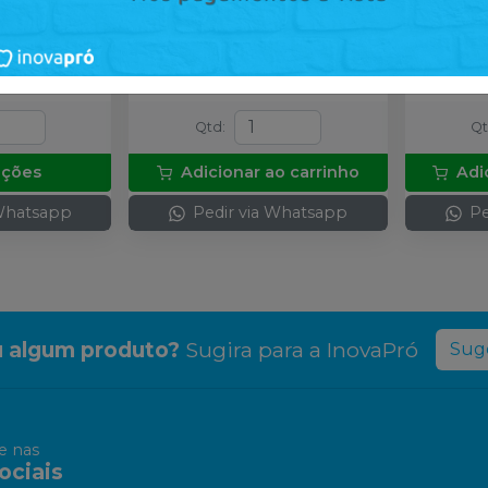
R$ 148,50
R$ 13
no
Pix
ou
R$ 165,00
nas demais
ou
R$ 15
mais
condições
condiçõ
Qtd
:
Q
pções
Adicionar ao carrinho
Adi
 Whatsapp
Pedir via Whatsapp
Pe
 algum produto?
Sugira para a
InovaPró
Suge
 nas
ociais