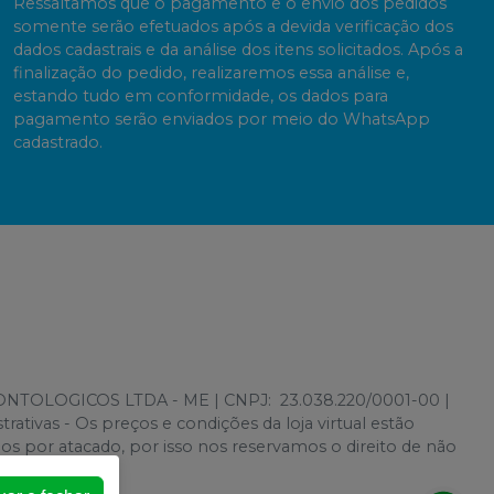
Ressaltamos que o pagamento e o envio dos pedidos
somente serão efetuados após a devida verificação dos
dados cadastrais e da análise dos itens solicitados. Após a
finalização do pedido, realizaremos essa análise e,
estando tudo em conformidade, os dados para
pagamento serão enviados por meio do WhatsApp
cadastrado.
ONTOLOGICOS LTDA - ME | CNPJ: 23.038.220/0001-00 |
rativas - Os preços e condições da loja virtual estão
mos por atacado, por isso nos reservamos o direito de não