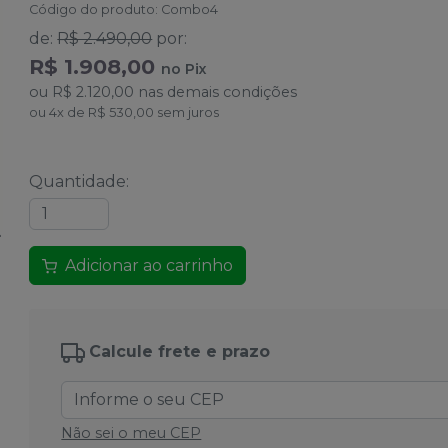
Código do produto
:
Combo4
de
:
R$ 2.490,00
por
:
R$ 1.908,00
no
Pix
ou
R$ 2.120,00
nas demais condições
ou
4
x
de
R$ 530,00
sem juros
Quantidade
:
Adicionar ao carrinho
Calcule frete e prazo
Não sei o meu CEP