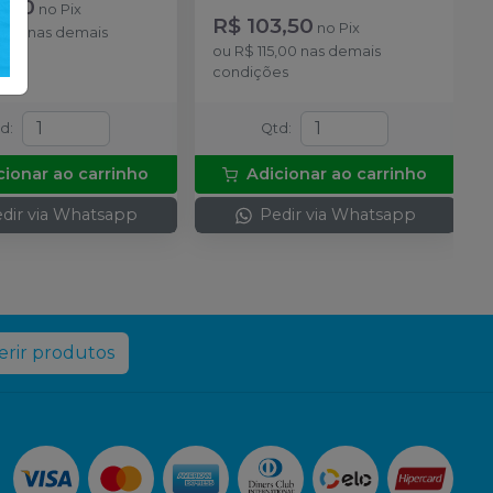
5,00
no
Pix
R$ 103,50
no
Pix
0,00
nas demais
ou
R$ 115,00
nas demais
es
condições
td
:
Qtd
:
cionar ao carrinho
Adicionar ao carrinho
dir via Whatsapp
Pedir via Whatsapp
rir produtos