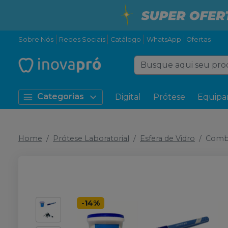
Sobre Nós
Redes Sociais
Catálogo
WhatsApp
Ofertas
Categorias
Digital
Prótese
Equipa
Home
Prótese Laboratorial
Esfera de Vidro
Comb
-
14
%