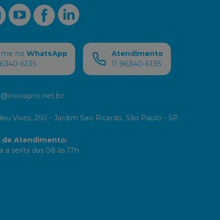
ame no
WhatsApp
Atendimento
96340-6135
11 96340-6135
@inovapro.net.br
eu Vives, 250 - Jardim Sao Ricardo, São Paulo - SP
o de Atendimento
:
 a sexta das 08 às 17h