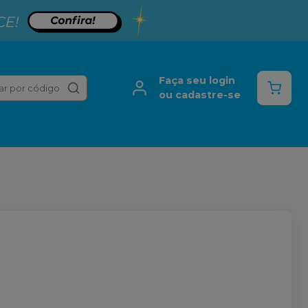
Faça seu login
ar por código
ou cadastre-se