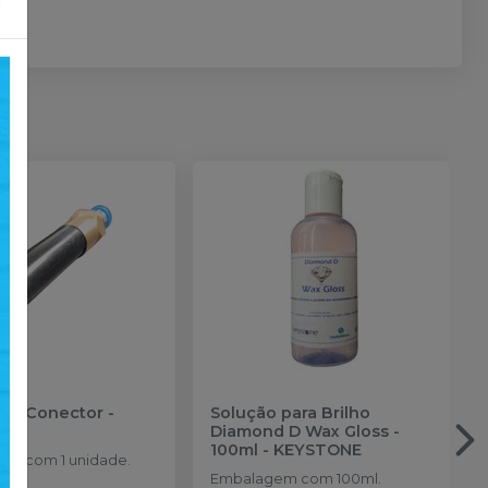
×
 Ar Conector
-
Solução para Brilho
RÓ
Diamond D Wax Gloss -
100ml
-
KEYSTONE
m com 1 unidade.
Embalagem com 100ml.