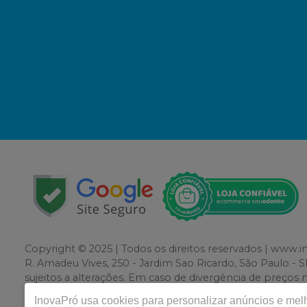
Copyright © 2025 | Todos os direitos reservados | 
R. Amadeu Vives, 250 - Jardim Sao Ricardo, São Paulo - SP
sujeitos a alterações. Em caso de divergência de preços
atender compras de grandes volumes pelo site.
InovaPró
usa cookies para personalizar anúncios e melho