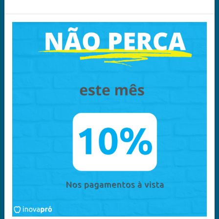
Política de Privacidade -
Política Comercial
LGPD
Política Entrega e
Devoluções
Acompanhe nas
Redes Sociais
Chame no
WhatsApp
11 96340-6135
Atendimento
11 96340-6135
contato@inovapro.net.br