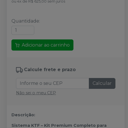
ou
4
x
de
R$ 625,00
sem juros
Quantidade
:
Adicionar ao carrinho
Calcule frete e prazo
Calcular
Não sei o meu CEP
Descrição:
Sistema KTF – Kit Premium Completo para