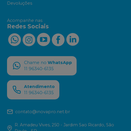
Devoluções
Acompanhe nas
Redes Sociais
Chame no
WhatsApp
11 96340-6135
Atendimento
11 96340-6135
contato@inovapro.net.br
R. Amadeu Vives, 250 - Jardim Sao Ricardo, São
Paulo - SP