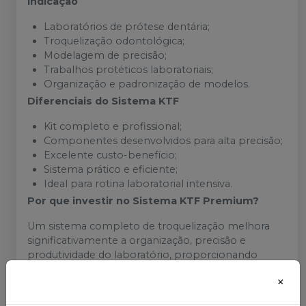
Indicação
Laboratórios de prótese dentária;
Troquelização odontológica;
Modelagem de precisão;
Trabalhos protéticos laboratoriais;
Organização e padronização de modelos.
Diferenciais do Sistema KTF
Kit completo e profissional;
Componentes desenvolvidos para alta precisão;
Excelente custo-benefício;
Sistema prático e eficiente;
Ideal para rotina laboratorial intensiva.
Por que investir no Sistema KTF Premium?
Um sistema completo de troquelização melhora
significativamente a organização, precisão e
produtividade do laboratório, proporcionando
trabalhos mais padronizados e maior eficiência nos
×
processos protéticos.