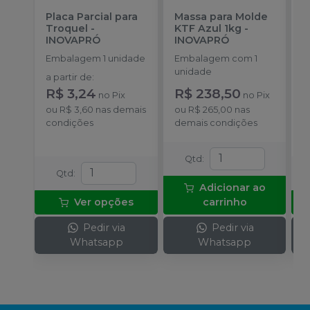
Placa Parcial para
Massa para Molde
P
Troquel
-
KTF Azul 1kg
-
L
INOVAPRÓ
INOVAPRÓ
E
Embalagem 1 unidade
Embalagem com 1
u
unidade
a partir de
:
a
R$ 3,24
R$ 238,50
R
no
Pix
no
Pix
ou
R$ 3,60
nas demais
ou
R$ 265,00
nas
o
condições
demais condições
c
Qtd
:
Qtd
:
Adicionar ao
Ver opções
carrinho
Pedir via
Pedir via
Whatsapp
Whatsapp