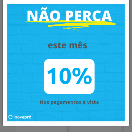
Mais informações sobre o produto
:
Catálogo
Catálogo
Você também pode gostar
desses