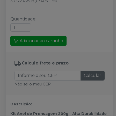
ou
3
x
de
R$ 191,67
sem juros
Quantidade
:
Adicionar ao carrinho
Calcule frete e prazo
Calcular
Não sei o meu CEP
Descrição:
Kit Anel de Prensagem 200g – Alta Durabilidade