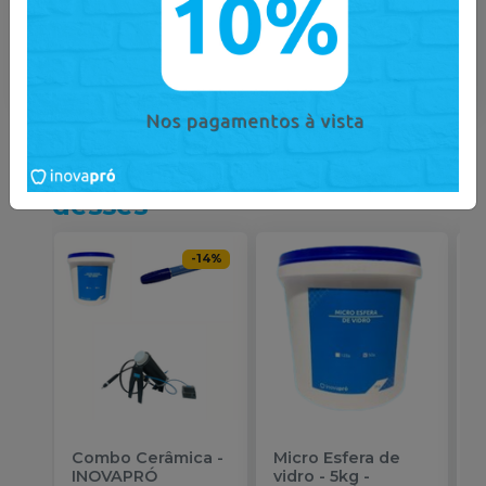
Catálogo
Catálogo
Você também pode gostar
desses
-
14
%
Combo Cerâmica
-
Micro Esfera de
P
INOVAPRÓ
vidro - 5kg
-
A