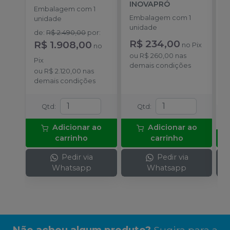
INOVAPRÓ
a
Embalagem com 1
I
Embalagem com 1
E
unidade
unidade
u
de
:
R$ 2.490,00
por
:
R$ 234,00
a
R$ 1.908,00
no
Pix
no
R
ou
R$ 260,00
nas
Pix
demais condições
o
ou
R$ 2.120,00
nas
c
demais condições
Qtd
:
Qtd
:
Adicionar ao
Adicionar ao
carrinho
carrinho
Pedir via
Pedir via
Whatsapp
Whatsapp