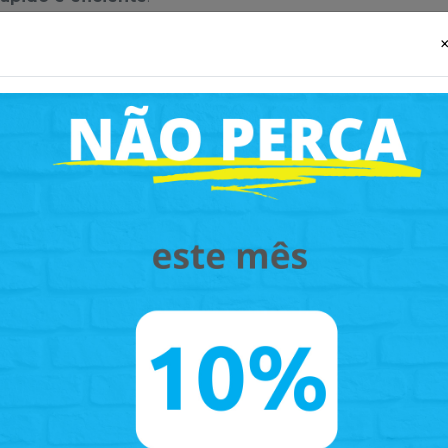
s as nossas relações e áreas de atuação.
lução, destacamos soluções que fazem parte do dia a dia
ovidades a cada mês, sempre alinhados às necessidades d