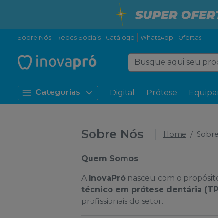
Sobre Nós
Redes Sociais
Catálogo
WhatsApp
Ofertas
Categorias
Digital
Prótese
Equipa
Sobre Nós
Home
Sobre
Quem Somos
A
InovaPró
nasceu com o propósit
técnico em prótese dentária (T
profissionais do setor.