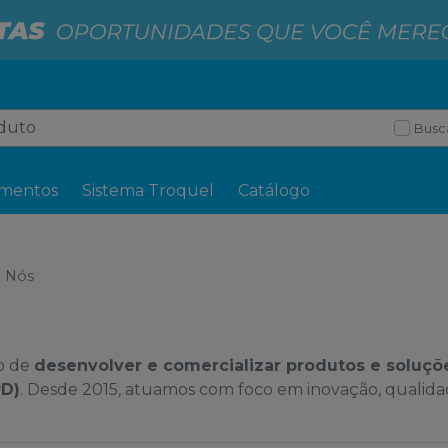
Busc
mentos
Sistema Troquel
Catálogo
 Nós
o de
desenvolver e comercializar produtos e soluçõ
PD)
. Desde 2015, atuamos com foco em inovação, qualid