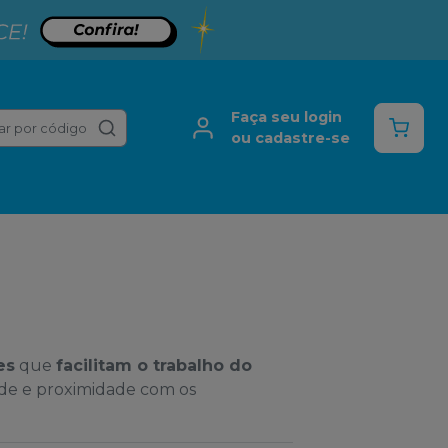
Faça seu login
ar por código
ou cadastre-se
es
que
facilitam o trabalho do
ade e proximidade com os