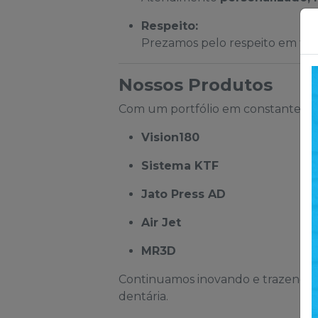
Respeito:
Prezamos pelo respeito em toda
Nossos Produtos
Com um portfólio em constante evo
Vision180
Sistema KTF
Jato Press AD
Air Jet
MR3D
Continuamos inovando e trazendo n
dentária.