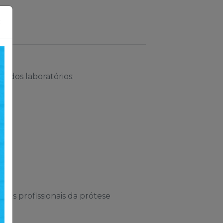
×
 dos laboratórios:
os profissionais da prótese