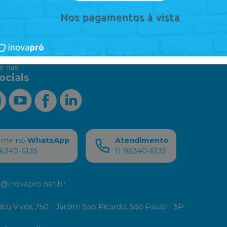
 algum produto?
Sugira para a
InovaPró
Suge
 nas
ociais
ame no
WhatsApp
Atendimento
96340-6135
11 96340-6135
@inovapro.net.br
eu Vives, 250 - Jardim Sao Ricardo, São Paulo - SP