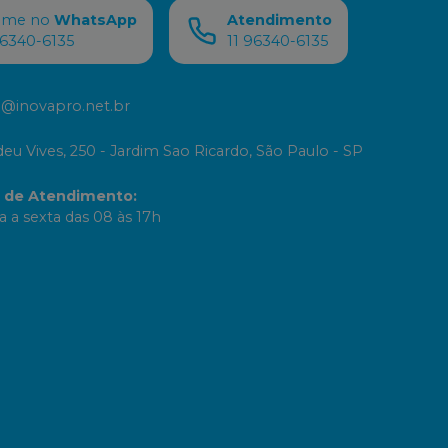
ame no
WhatsApp
Atendimento
96340-6135
11 96340-6135
@inovapro.net.br
eu Vives, 250 - Jardim Sao Ricardo, São Paulo - SP
o de Atendimento
:
 a sexta das 08 às 17h