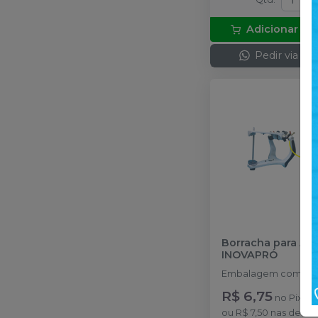
Adicionar ao
Pedir via W
Borracha para Art
INOVAPRÓ
Embalagem com 1 u
R$ 6,75
no
Pix
ou
R$ 7,50
nas demai