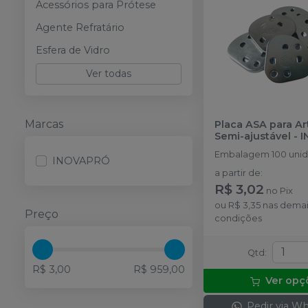
Acessórios para Prótese
Agente Refratário
Esfera de Vidro
Ver todas
Marcas
Placa ASA para Ar
Semi-ajustável
-
I
Embalagem 100 unid
INOVAPRÓ
a partir de
:
R$ 3,02
no
Pix
ou
R$ 3,35
nas demai
Preço
condições
Qtd
:
R$ 3,00
R$ 959,00
Ver opç
Pedir via W