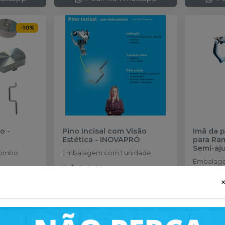
-
10
%
ão
-
Pino Incisal com Visão
Imã da 
Estética
-
INOVAPRÓ
para Ra
Semi-aju
ombo.
Embalagem com 1 unidade.
Embalage
R$ 76,50
no
Pix
R$ 21,
ou
R$ 85,00
nas demais
ou
R$ 24,
mais
condições
condiçõe
Qtd
:
Q