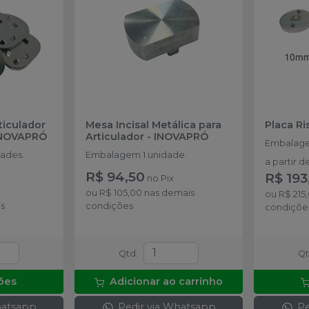
ticulador
Mesa Incisal Metálica para
Placa Ri
NOVAPRÓ
Articulador
-
INOVAPRÓ
Embalage
ades.
Embalagem 1 unidade.
a partir d
R$ 94,50
R$ 193
no
Pix
ou
R$ 105,00
nas demais
ou
R$ 215
s
condições
condiçõe
Qtd
:
Q
ões
Adicionar ao carrinho
hatsapp
Pedir via Whatsapp
Pe