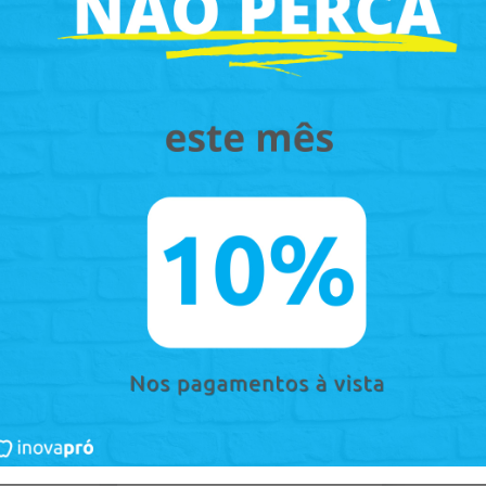
 carrinho
Adicionar ao carrinho
Adi
hatsapp
Pedir via Whatsapp
Pe
iculador
-
Placa de Articulação -
Protar EVO (Kavo)
-
INOVAPRÓ
nidade
Embalagem com 1 unidade
R$ 4,05
no
Pix
s