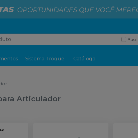
Busc
mentos
Sistema Troquel
Catálogo
ador
para Articulador