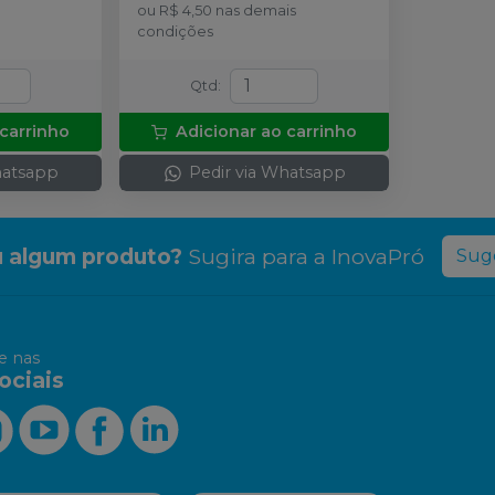
ou
R$ 4,50
nas demais
condições
Qtd
:
 carrinho
Adicionar ao carrinho
hatsapp
Pedir via Whatsapp
 algum produto?
Sugira para a
InovaPró
Suge
 nas
ociais