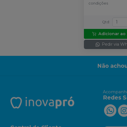
condições
Qtd
:
Adicionar ao
Pedir via W
Não achou
Acompanhe
Redes S