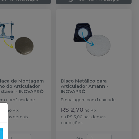
placa de Montagem
Disco Metálico para
mo do Articulador
Articulador Amann
-
stável
-
INOVAPRÓ
INOVAPRÓ
m com 1 unidade
Embalagem com 1 unidade
60
R$ 2,70
no
Pix
no
Pix
×
00
nas demais
ou
R$ 3,00
nas demais
s
condições
td
:
Qtd
: