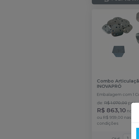
Combo Articulaç
INOVAPRÓ
Embalagem com 1 C
de
:
R$ 1.070,00
por
:
R$ 863,10
no
Pix
ou
R$ 959,00
nas de
condições
Qtd
: