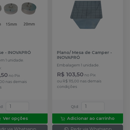
se
-
INOVAPRÓ
Plano/ Mesa de Camper
-
INOVAPRÓ
m 1 unidade.
Embalagem 1 unidade.
e
:
R$ 103,50
,50
no
Pix
no
Pix
ou
R$ 115,00
nas demais
,00
nas demais
condições
s
td
:
Qtd
:
Ver opções
Adicionar ao carrinho
dir via Whatsapp
Pedir via Whatsapp