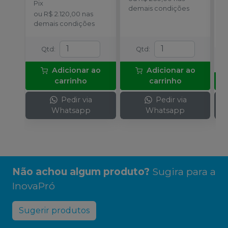
Pix
demais condições
o
ou
R$ 2.120,00
nas
c
demais condições
Qtd
:
Qtd
:
Adicionar ao
Adicionar ao
carrinho
carrinho
Pedir via
Pedir via
Whatsapp
Whatsapp
Não achou algum produto?
Sugira para a
InovaPró
Sugerir produtos