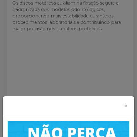
Os discos metálicos auxiliam na fixação segura e
padronizada dos modelos odontológicos,
proporcionando mais estabilidade durante os
procedimentos laboratoriais e contribuindo para
maior precisão nos trabalhos protéticos.
Mais informações sobre o produto
:
×
Catálogo
Catálogo