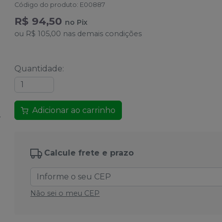
Código do produto
:
E00887
R$ 94,50
no
Pix
ou
R$ 105,00
nas demais condições
Quantidade
:
Adicionar ao carrinho
Calcule frete e prazo
Não sei o meu CEP