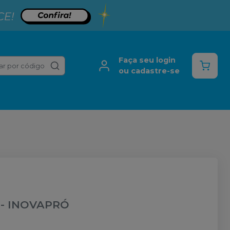
Faça seu login
ar por código
ou cadastre-se
-
INOVAPRÓ