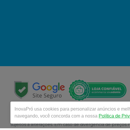
InovaPró
usa cookies para personalizar anúncios e melho
Copyright © 2025 | Todos os direitos reservados | 
navegando, você concorda com a nossa
Política de Pri
R. Amadeu Vives, 250 - Jardim Sao Ricardo, São Paulo - SP
sujeitos a alterações. Em caso de divergência de preços