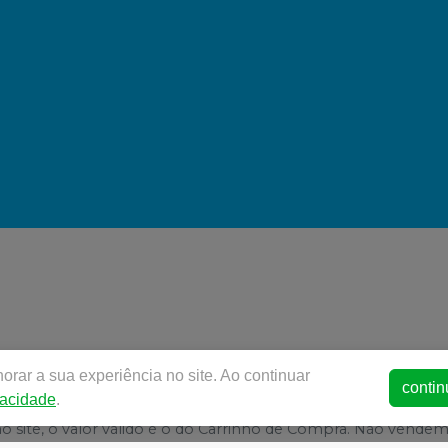
rar a sua experiência no site. Ao continuar
www.inovapro.net.br | INOVA PRO COMERCIO DE PRODUTOS OD
contin
vacidade
.
 | Política de Privacidade e Segurança - Fotos meramente ilust
 no site, o valor válido é o do Carrinho de Compra. Não vende