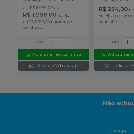
de
:
R$ 2.490,00
por
:
R$ 234,00
n
R$ 1.908,00
no
Pix
ou
R$ 260,00
nas 
ou
R$ 2.120,00
nas demais
condições
condições
Qtd
:
Qtd
:
Adicionar ao carrinho
Adicionar a
Pedir via Whatsapp
Pedir via
Não achou
Acompanhe