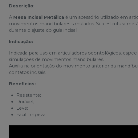
Descrição
:
A
Mesa Incisal Metálica
é um acessório utilizado em arti
movimentos mandibulares simulados. Sua estrutura metálic
durante o ajuste do guia incisal.
Indicação:
Indicada para uso em articuladores odontológicos, esp
simulações de movimentos mandibulares.
Auxilia na orientação do movimento anterior da mandíbul
contatos incisais.
Beneficios:
Resistente;
Durável;
Leve;
Fácil limpeza.