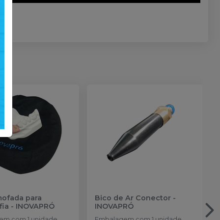
mofada para
Bico de Ar Conector
-
fia
-
INOVAPRÓ
INOVAPRÓ
m com 1 unidade.
Embalagem com 1 unidade.