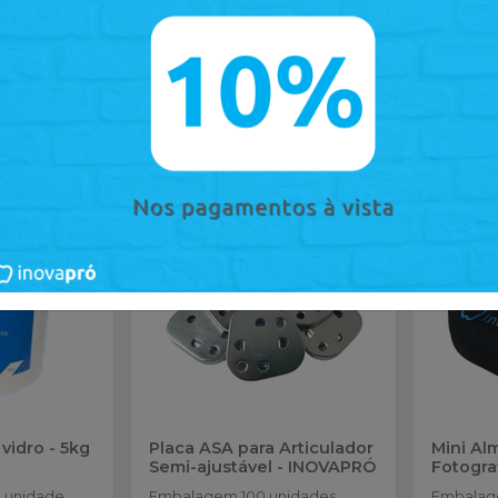
sses
vidro - 5kg
Placa ASA para Articulador
Mini Al
Semi-ajustável
-
INOVAPRÓ
Fotogra
 unidade
Embalagem 100 unidades.
Embalage