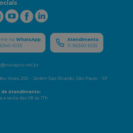
ociais
ame no
WhatsApp
Atendimento
96340-6135
11 96340-6135
@inovapro.net.br
eu Vives, 250 - Jardim Sao Ricardo, São Paulo - SP
o de Atendimento
:
 a sexta das 08 às 17h