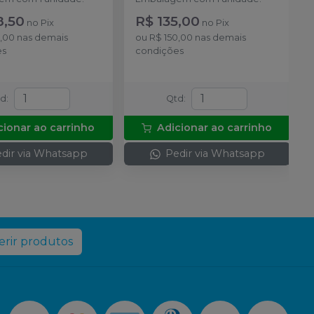
8,50
R$ 135,00
no
Pix
no
Pix
5,00
nas demais
ou
R$ 150,00
nas demais
es
condições
td
:
Qtd
:
cionar ao carrinho
Adicionar ao carrinho
dir via Whatsapp
Pedir via Whatsapp
rir produtos