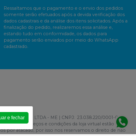
Ressaltamos que o pagamento e o envio dos pedidos
somente serão efetuados após a devida verificação dos
dados cadastrais e da análise dos itens solicitados. Após a
finalização do pedido, realizaremos essa análise e,
estando tudo em conformidade, os dados para
pagamento serão enviados por meio do WhatsApp
cadastrado.
ONTOLOGICOS LTDA - ME | CNPJ: 23.038.220/0001-00 |
uar e fechar
rativas - Os preços e condições da loja virtual estão
mos por atacado, por isso nos reservamos o direito de não