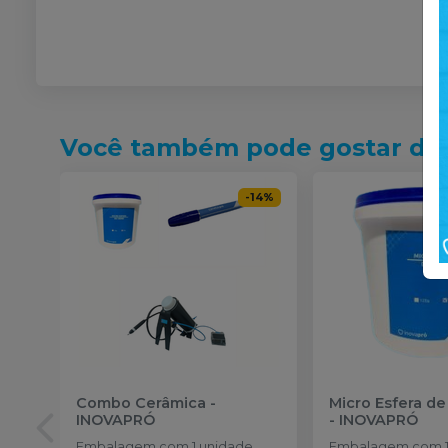
Você também pode gostar de
-
14
%
Combo Cerâmica
-
Micro Esfera de 
INOVAPRÓ
-
INOVAPRÓ
Embalagem com 1 unidade
Embalagem com 1