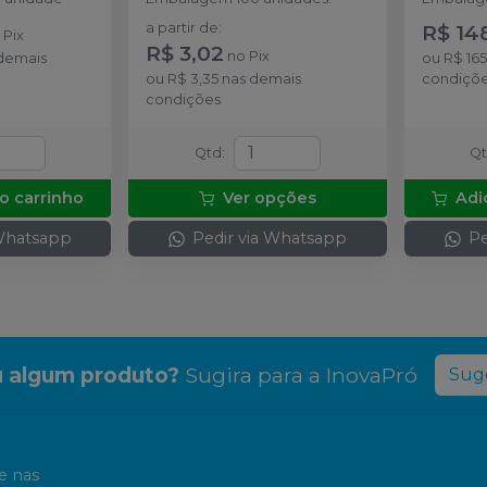
a partir de
:
R$ 14
o
Pix
R$ 3,02
no
Pix
demais
ou
R$ 16
ou
R$ 3,35
nas demais
condiçõ
condições
Qtd
:
Q
o carrinho
Ver opções
Adi
 Whatsapp
Pedir via Whatsapp
Pe
 algum produto?
Sugira para a
InovaPró
Suge
 nas