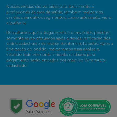
Nossas vendas são voltadas prioritariamente a
profissionais da área da saúde, também realizamos
vendas para outros segmentos, como artesanato, vidro
e joalheria.
Ressaltamos que o pagamento e o envio dos pedidos
somente serão efetuados após a devida verificação dos
dados cadastrais e da análise dos itens solicitados. Após a
finalização do pedido, realizaremos essa análise e,
estando tudo em conformidade, os dados para
pagamento serão enviados por meio do WhatsApp
cadastrado.