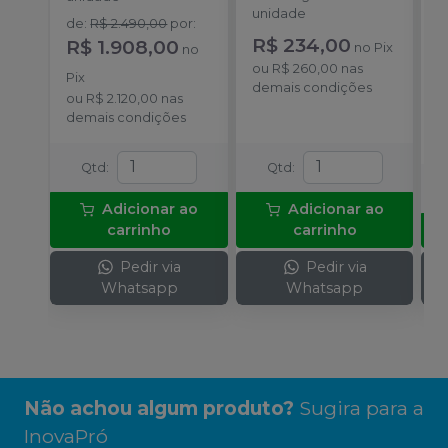
unidade
u
de
:
R$ 2.490,00
por
:
R$ 234,00
a
R$ 1.908,00
no
Pix
no
R
ou
R$ 260,00
nas
Pix
demais condições
o
ou
R$ 2.120,00
nas
c
demais condições
Qtd
:
Qtd
:
Adicionar ao
Adicionar ao
carrinho
carrinho
Pedir via
Pedir via
Whatsapp
Whatsapp
Não achou algum produto?
Sugira para a
InovaPró