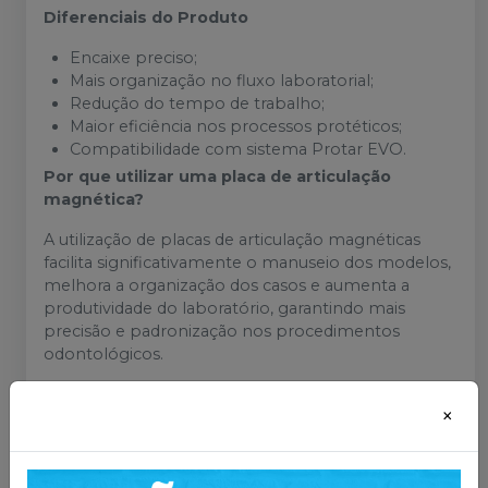
Diferenciais do Produto
Encaixe preciso;
Mais organização no fluxo laboratorial;
Redução do tempo de trabalho;
Maior eficiência nos processos protéticos;
Compatibilidade com sistema Protar EVO.
Por que utilizar uma placa de articulação
magnética?
A utilização de placas de articulação magnéticas
facilita significativamente o manuseio dos modelos,
melhora a organização dos casos e aumenta a
produtividade do laboratório, garantindo mais
precisão e padronização nos procedimentos
odontológicos.
×
Mais informações sobre o produto
:
Catálogo