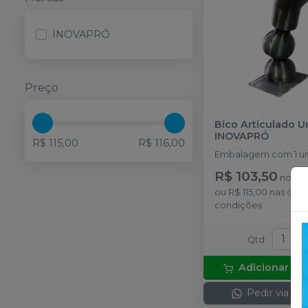
INOVAPRÓ
Preço
Bico Articulado U
INOVAPRÓ
R$ 115,00
R$ 116,00
Embalagem com 1 u
R$ 103,50
no
Pix
ou
R$ 115,00
nas dem
condições
Qtd
:
Adicionar ao
Pedir via W