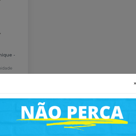
nique
-
nidade
ais
 carrinho
hatsapp