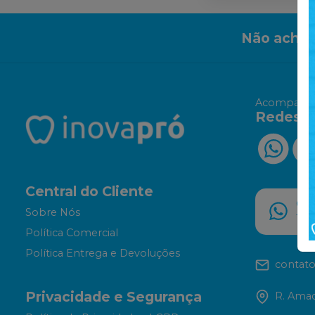
Não achou
Acompanhe
Redes S
Central do Cliente
Ch
Sobre Nós
11 
Política Comercial
Política Entrega e Devoluções
contato
Privacidade e Segurança
R. Amad