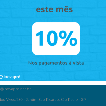
 algum produto?
Sugira para a
InovaPró
Suge
 nas
ociais
ame no
WhatsApp
Atendimento
96340-6135
11 96340-6135
@inovapro.net.br
eu Vives, 250 - Jardim Sao Ricardo, São Paulo - SP