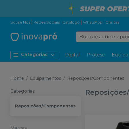
Sobre Nós
Redes Sociais
Catálogo
WhatsApp
Ofertas
Categorias
Digital
Prótese
Equipa
Home
Equipamentos
Reposições/Componentes
Reposições
Categorias
Reposições/Componentes
Marcas