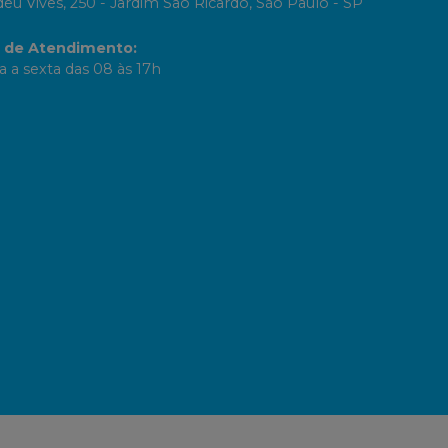
eu Vives, 250 - Jardim Sao Ricardo, São Paulo - SP
o de Atendimento
:
 a sexta das 08 às 17h