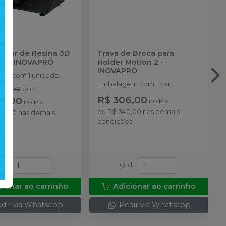
ador de Resina 3D
Trava de Broca para
3D
-
INOVAPRÓ
Holder Motion 2
-
INOVAPRÓ
m com 1 unidade.
Embalagem com 1 par.
050,00
por
:
R$ 306,00
11,00
no
Pix
no
Pix
ou
R$ 340,00
nas demais
90,00
nas demais
condições
es
td
:
Qtd
:
cionar ao carrinho
Adicionar ao carrinho
dir via Whatsapp
Pedir via Whatsapp