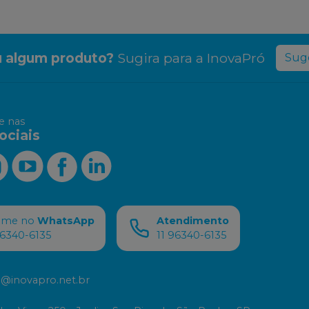
 algum produto?
Sugira para a
InovaPró
Suge
 nas
ociais
ame no
WhatsApp
Atendimento
96340-6135
11 96340-6135
@inovapro.net.br