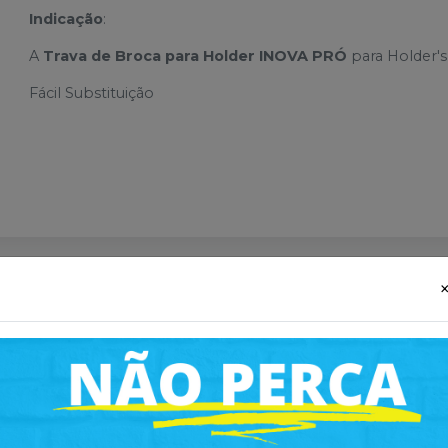
Indicação
:
A
Trava de Broca para Holder INOVA PRÓ
para Holder
Fácil Substituição
sses
-
11
%