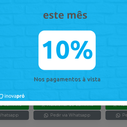
Resinas 3D
Kit Trava de Broca para
Manipul
-
INOVAPRÓ
Holder Amann
-
INOVAPRÓ
Pró MR
 unidade.
Embalagem com 3 peças de
Embalage
trava para bloco.
de
:
R$ 2.
R$ 229,50
R$ 1.6
no
Pix
Pix
ou
R$ 255,00
nas demais
ou
R$ 1.7
demais
condições
condiçõ
Qtd
:
Q
o carrinho
Adicionar ao carrinho
Adi
 Whatsapp
Pedir via Whatsapp
Pe