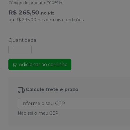
Código do produto
:
E00591m
R$ 265,50
no
Pix
ou
R$ 295,00
nas demais condições
Quantidade
:
Adicionar ao carrinho
Calcule frete e prazo
Não sei o meu CEP