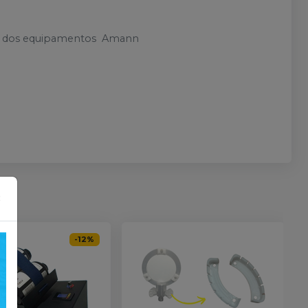
's dos equipamentos Amann
×
-
12
%