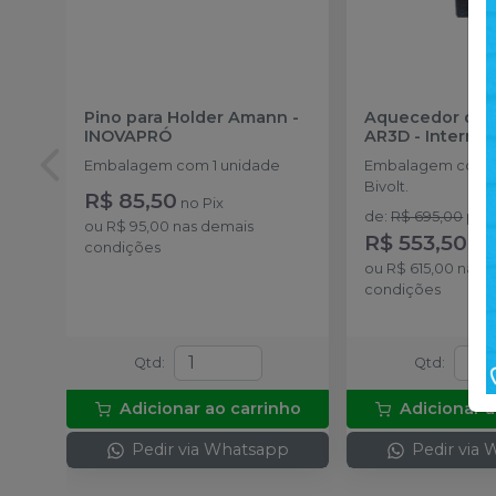
Pino para Holder Amann
-
Aquecedor de 
INOVAPRÓ
AR3D - Interno
Embalagem com 1 unidade
Embalagem com 1
Bivolt.
R$ 85,50
no
Pix
de
:
R$ 695,00
por
:
ou
R$ 95,00
nas demais
R$ 553,50
no
condições
ou
R$ 615,00
nas 
condições
Qtd
:
Qtd
:
Adicionar ao carrinho
Adicionar a
Pedir via Whatsapp
Pedir via