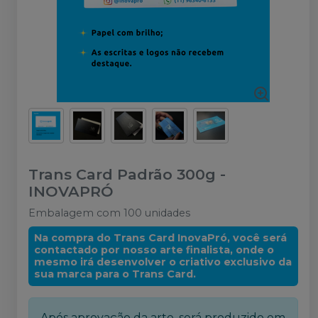
Trans Card Padrão 300g
-
INOVAPRÓ
Embalagem com 100 unidades
Na compra do Trans Card InovaPró, você será
contactado por nosso arte finalista, onde o
mesmo irá desenvolver o criativo exclusivo da
sua marca para o Trans Card.
Após aprovação da arte, será produzido em