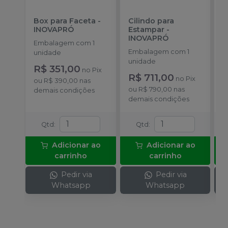
Box para Faceta
-
Cilindo para
M
INOVAPRÓ
Estampar
-
P
INOVAPRÓ
I
Embalagem com 1
Embalagem com 1
E
unidade
unidade
u
R$ 351,00
no
Pix
R$ 711,00
R
no
Pix
ou
R$ 390,00
nas
ou
R$ 790,00
nas
o
demais condições
demais condições
d
Qtd
:
Qtd
:
Adicionar ao
Adicionar ao
carrinho
carrinho
Pedir via
Pedir via
Whatsapp
Whatsapp