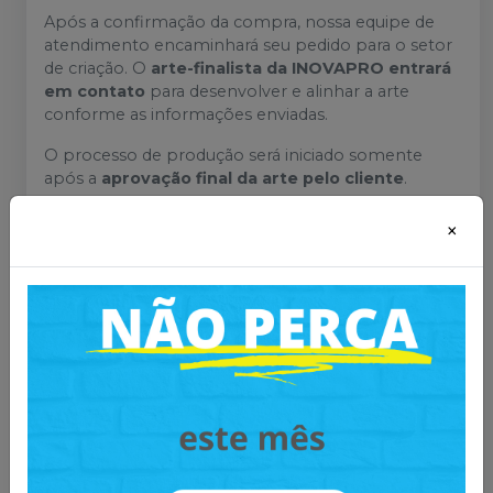
Após a confirmação da compra, nossa equipe de
atendimento encaminhará seu pedido para o setor
de criação. O
arte-finalista da INOVAPRO entrará
em contato
para desenvolver e alinhar a arte
conforme as informações enviadas.
O processo de produção será iniciado somente
após a
aprovação final da arte pelo cliente
.
Prazo de produção e envio
×
Contato do arte-finalista após a confirmação do
pedido
Criação e ajustes da arte mediante aprovação
O envio do material ocorre em até
10 dias após
a aprovação da arte