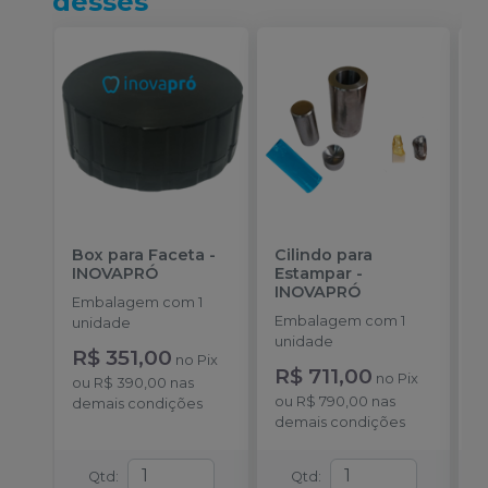
desses
Box para Faceta
-
Cilindo para
M
INOVAPRÓ
Estampar
-
P
INOVAPRÓ
I
Embalagem com 1
Embalagem com 1
E
unidade
unidade
u
R$ 351,00
no
Pix
R$ 711,00
R
no
Pix
ou
R$ 390,00
nas
ou
R$ 790,00
nas
o
demais condições
demais condições
d
Qtd
:
Qtd
: