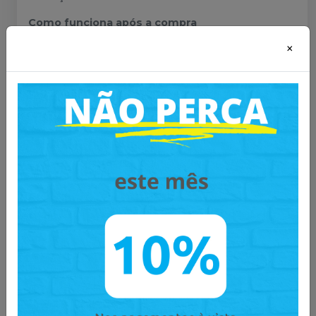
Como funciona após a compra
×
Após a confirmação da compra, nossa equipe de
atendimento encaminhará seu pedido para o setor
de criação. O
arte-finalista da INOVAPRO entrará
em contato
para desenvolver e alinhar a arte
conforme as informações enviadas.
O processo de produção será iniciado somente
após a
aprovação final da arte pelo cliente
.
Prazo de produção e envio
Contato do arte-finalista após a confirmação do
pedido
Criação e ajustes da arte mediante aprovação
O envio do material ocorre em até
10 dias após
a aprovação da arte