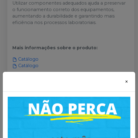
Utilizar componentes adequados ajuda a preservar
o funcionamento correto dos equipamentos,
aumentando a durabilidade e garantindo mais
eficiência nos processos laboratoriais.
Mais informações sobre o produto
:
Catálogo
Catálogo
×
Você também pode gostar
desses
-
14
%