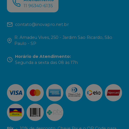
11 96340-6135
contato@inovapro.net.br
R. Amadeu Vives, 250 - Jardim Sao Ricardo, São
Paulo - SP
Horário de Atendimento
:
Segunda a sexta das 08 às 17h
Pix
-
10% de desconto. Chave Pix e o QR Code para