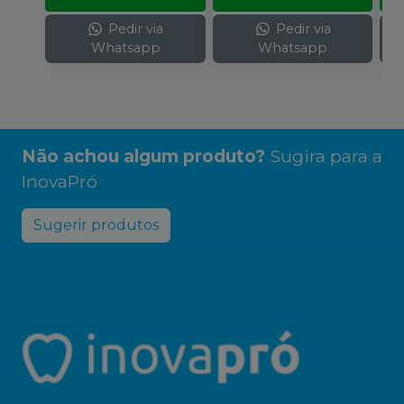
Pedir via
Pedir via
Whatsapp
Whatsapp
Não achou algum produto?
Sugira para a
InovaPró
Sugerir produtos