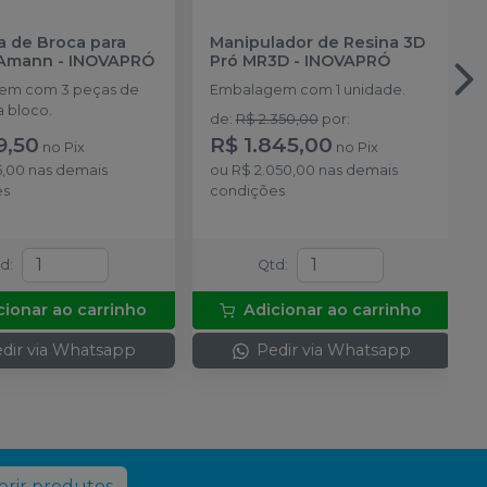
va de Broca para
Manipulador de Resina 3D
 Amann
-
INOVAPRÓ
Pró MR3D
-
INOVAPRÓ
em com 3 peças de
Embalagem com 1 unidade.
a bloco.
de
:
R$ 2.350,00
por
:
9,50
R$ 1.845,00
no
Pix
no
Pix
5,00
nas demais
ou
R$ 2.050,00
nas demais
es
condições
td
:
Qtd
:
cionar ao carrinho
Adicionar ao carrinho
dir via Whatsapp
Pedir via Whatsapp
rir produtos