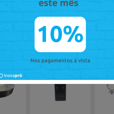
ambiente de trabalho organizado. Com este suporte, o es
eficiente, aumentando a produtividade e reduzindo custos 
sses
-
11
%