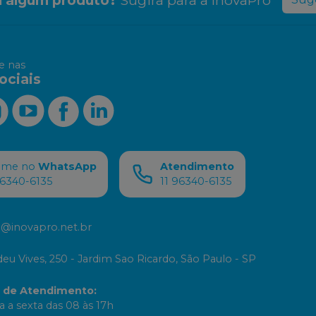
 nas
ociais
ame no
WhatsApp
Atendimento
96340-6135
11 96340-6135
@inovapro.net.br
eu Vives, 250 - Jardim Sao Ricardo, São Paulo - SP
o de Atendimento
:
 a sexta das 08 às 17h