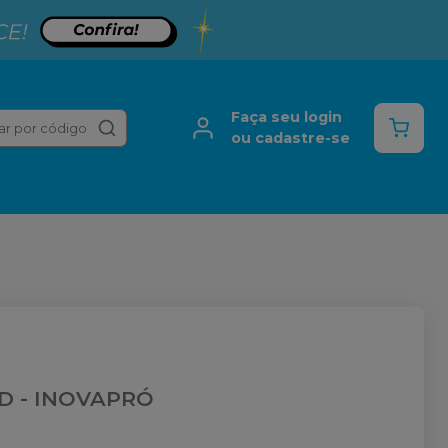
Faça seu login
ar por código
ou cadastre-se
3D
-
INOVAPRÓ