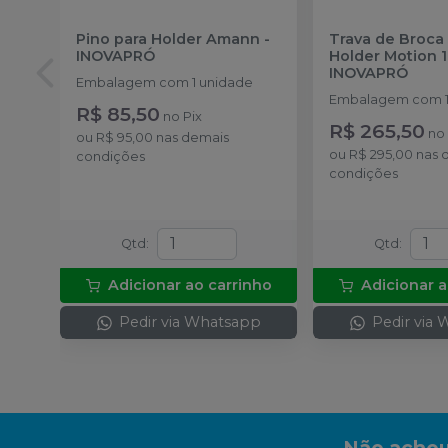
Pino para Holder Amann
-
Trava de Broca
INOVAPRÓ
Holder Motion 1
INOVAPRÓ
Embalagem com 1 unidade
Embalagem com 1 
R$ 85,50
no
Pix
R$ 265,50
n
ou
R$ 95,00
nas demais
ou
R$ 295,00
nas 
condições
condições
Qtd
:
Qtd
:
Adicionar ao carrinho
Adicionar a
Pedir via Whatsapp
Pedir via
Não achou