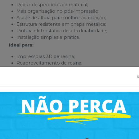
Reduz desperdícios de material;
Mais organização no pós-impressão;
Ajuste de altura para melhor adaptação;
Estrutura resistente em chapa metálica;
Pintura eletrostática de alta durabilidade;
Instalação simples e prática.
Ideal para:
Impressoras 3D de resina;
Reaproveitamento de resina;
Limpeza e manutenção da bandeja;
Usuários que buscam mais produtividade e economia.
Diferenciais do Produto
Economia de resina;
Economia de tempo no processo de limpeza;
Estrutura firme e segura;
Design funcional e compacto.
Por que utilizar um suporte para escoamento da ban
Durante a impressão em resina, o manuseio correto da ban