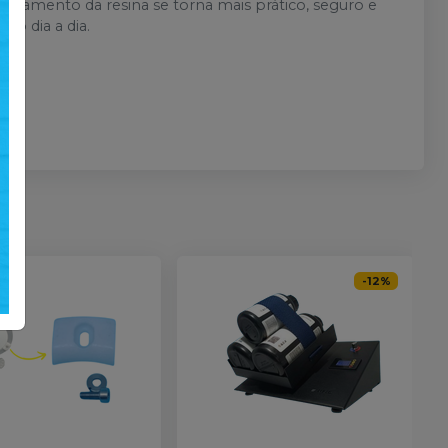
coamento da resina se torna mais prático, seguro e
no dia a dia.
-
12
%