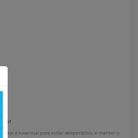
×
deja?
deja é essencial para evitar desperdícios e manter o