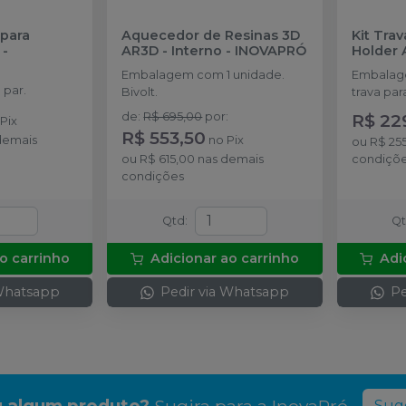
 para
Aquecedor de Resinas 3D
Kit Tra
-
AR3D - Interno
-
INOVAPRÓ
Holder
Embalagem com 1 unidade.
Embalag
par.
Bivolt.
trava par
de
:
R$ 695,00
por
:
R$ 22
o
Pix
R$ 553,50
demais
no
Pix
ou
R$ 25
ou
R$ 615,00
nas demais
condiçõ
condições
Qtd
:
Q
o carrinho
Adicionar ao carrinho
Adi
 Whatsapp
Pedir via Whatsapp
Pe
 algum produto?
Sugira para a
InovaPró
Suge