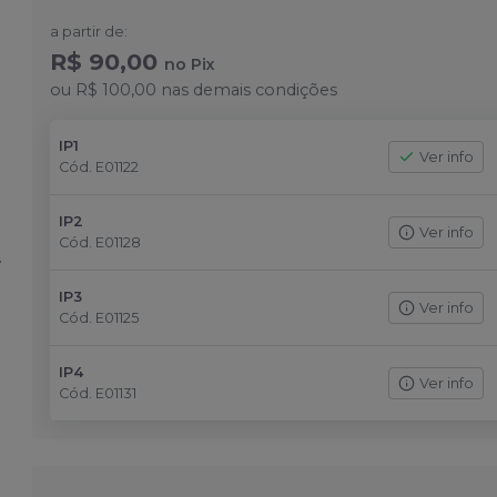
a partir de:
R$ 90,00
no
Pix
ou
R$ 100,00
nas demais condições
IP1
Ver info
Cód.
E01122
IP2
Ver info
Cód.
E01128
IP3
Ver info
Cód.
E01125
IP4
Ver info
Cód.
E01131