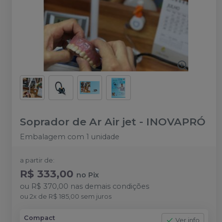
Soprador de Ar Air jet
-
INOVAPRÓ
Embalagem com 1 unidade
a partir de:
R$ 333,00
no
Pix
ou
R$ 370,00
nas demais condições
ou
2
x
de
R$ 185,00
sem juros
Compact
Ver info