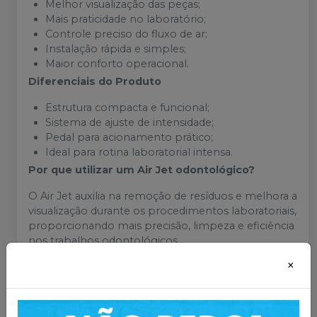
Melhor visualização das peças;
Mais praticidade no laboratório;
Controle preciso do fluxo de ar;
Instalação rápida e simples;
Maior conforto operacional.
Diferenciais do Produto
Estrutura compacta e funcional;
Sistema de ajuste de intensidade;
Pedal para acionamento prático;
Ideal para rotina laboratorial intensa.
Por que utilizar um Air Jet odontológico?
O Air Jet auxilia na remoção de resíduos e melhora a
visualização durante os procedimentos laboratoriais,
proporcionando mais precisão, limpeza e eficiência
nos trabalhos odontológicos.
×
Mais informações sobre o produto
: