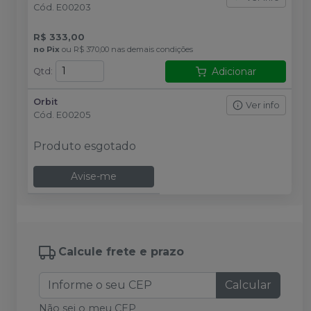
Cód.
E00203
R$ 333,00
no
Pix
ou
R$ 370,00
nas demais condições
Adicionar
Qtd
:
Orbit
Ver info
Cód.
E00205
Produto esgotado
Avise-me
Calcule frete e prazo
Calcular
Não sei o meu CEP