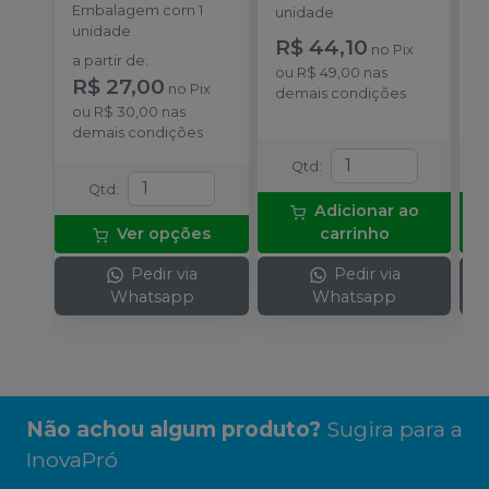
Gesso à Seco
Embalagem com 1
unidade
u
GR60
-
INOVAPRÓ
unidade
R$ 44,10
R
no
Pix
a partir de
:
ou
R$ 49,00
nas
o
R$ 27,00
no
Pix
demais condições
d
ou
R$ 30,00
nas
demais condições
Qtd
:
Qtd
:
Adicionar ao
Ver opções
carrinho
Pedir via
Pedir via
Whatsapp
Whatsapp
Não achou algum produto?
Sugira para a
InovaPró