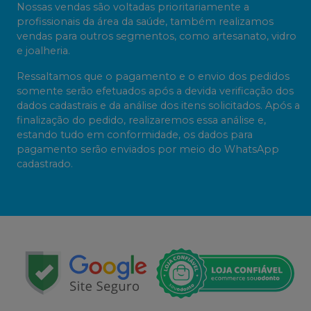
Nossas vendas são voltadas prioritariamente a
profissionais da área da saúde, também realizamos
vendas para outros segmentos, como artesanato, vidro
e joalheria.
Ressaltamos que o pagamento e o envio dos pedidos
somente serão efetuados após a devida verificação dos
dados cadastrais e da análise dos itens solicitados. Após a
finalização do pedido, realizaremos essa análise e,
estando tudo em conformidade, os dados para
pagamento serão enviados por meio do WhatsApp
cadastrado.