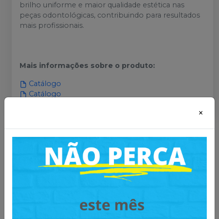
brilho uniforme e maior qualidade estética nas
peças odontológicas, contribuindo para resultados
mais profissionais.
Mais informações sobre o produto
:
Catálogo
Catálogo
×
Você também pode gostar
desses