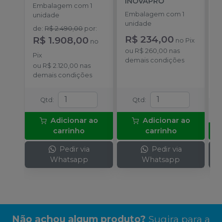
INOVAPRÓ
a
Embalagem com 1
I
Embalagem com 1
E
unidade
unidade
u
de
:
R$ 2.490,00
por
:
R$ 234,00
a
R$ 1.908,00
no
Pix
no
R
ou
R$ 260,00
nas
Pix
demais condições
o
ou
R$ 2.120,00
nas
c
demais condições
Qtd
:
Qtd
:
Adicionar ao
Adicionar ao
carrinho
carrinho
Pedir via
Pedir via
Whatsapp
Whatsapp
Não achou algum produto?
Sugira para a