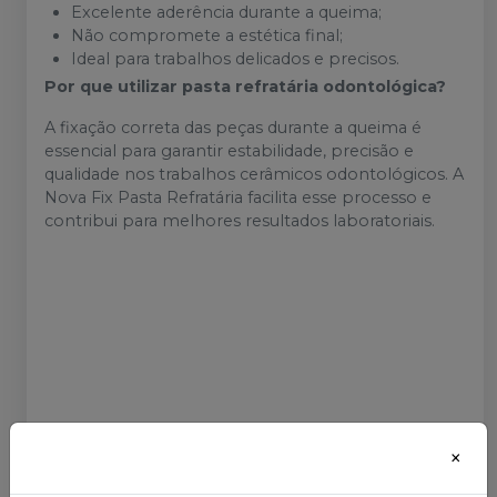
Excelente aderência durante a queima;
Não compromete a estética final;
Ideal para trabalhos delicados e precisos.
Por que utilizar pasta refratária odontológica?
A fixação correta das peças durante a queima é
essencial para garantir estabilidade, precisão e
qualidade nos trabalhos cerâmicos odontológicos. A
Nova Fix Pasta Refratária facilita esse processo e
contribui para melhores resultados laboratoriais.
×
Mais informações sobre o produto
: