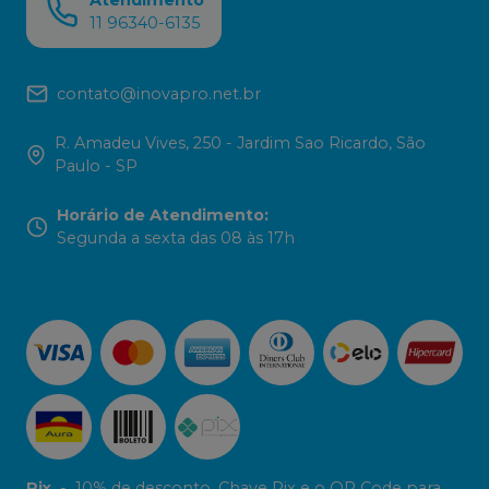
11 96340-6135
contato@inovapro.net.br
R. Amadeu Vives, 250 - Jardim Sao Ricardo, São
Paulo - SP
Horário de Atendimento
:
Segunda a sexta das 08 às 17h
Pix
-
10% de desconto. Chave Pix e o QR Code para