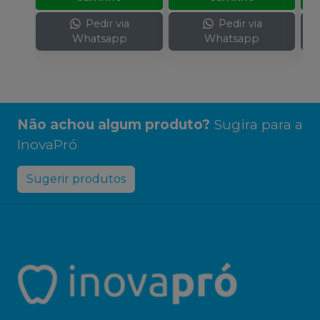
Pedir via
Pedir via
Whatsapp
Whatsapp
Não achou algum produto?
Sugira para a
InovaPró
Sugerir produtos