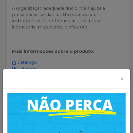
A organização adequada dos pincéis ajuda a
preservar as cerdas, facilita o acesso aos
instrumentos e contribui para uma rotina
laboratorial mais prática e eficiente.
Mais informações sobre o produto
:
Catálogo
Catálogo
×
Você também pode gostar
desses
-
14
%