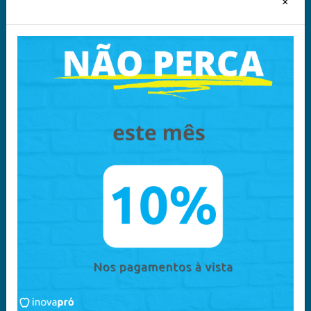
Segurança
×
Sobre Nós
Política de Privacidade -
Política Comercial
LGPD
Política Entrega e
Devoluções
Acompanhe nas
Redes Sociais
Chame no
WhatsApp
11 96340-6135
Atendimento
11 96340-6135