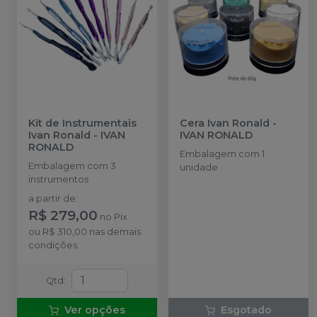
Kit de Instrumentais
Cera Ivan Ronald
-
Ivan Ronald
-
IVAN
IVAN RONALD
RONALD
Embalagem com 1
Embalagem com 3
unidade
instrumentos
a partir de
:
R$ 279,00
no
Pix
ou
R$ 310,00
nas demais
condições
Qtd
:
Ver opções
Esgotado