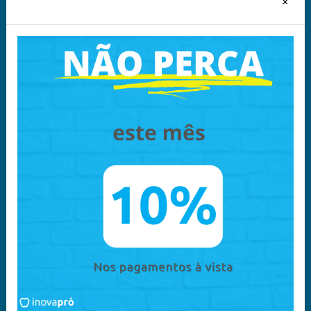
Segurança
×
Sobre Nós
Política de Privacidade -
Política Comercial
LGPD
Política Entrega e
Devoluções
Acompanhe nas
Redes Sociais
Chame no
WhatsApp
11 96340-6135
Atendimento
11 96340-6135