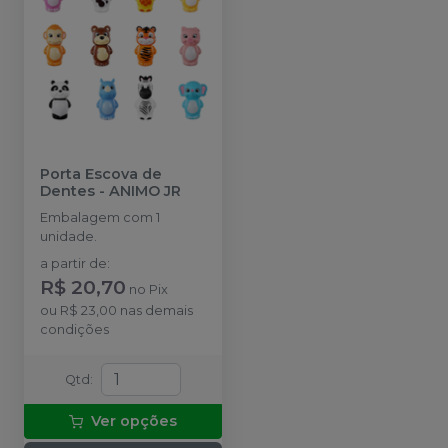
Porta Escova de
Dentes
-
ANIMO JR
Embalagem com 1
unidade.
a partir de
:
R$ 20,70
no
Pix
ou
R$ 23,00
nas demais
condições
Qtd
:
Ver opções