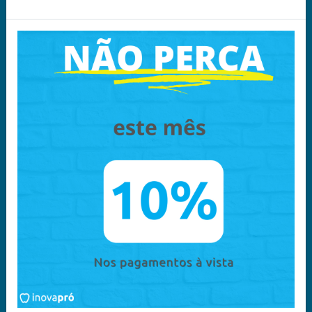
Política de Privacidade -
Política Comercial
LGPD
Política Entrega e
Devoluções
Acompanhe nas
Redes Sociais
Chame no
WhatsApp
11 96340-6135
Atendimento
11 96340-6135
contato@inovapro.net.br