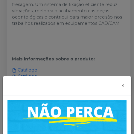
fresagem. Um sistema de fixação eficiente reduz
vibrações, melhora o acabamento das peças
odontológicas e contribui para maior precisão nos
trabalhos realizados em equipamentos CAD/CAM.
Mais informações sobre o produto
:
Catálogo
Catálogo
×
Você também pode gostar
desses