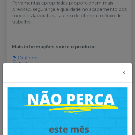
Ferramentas apropriadas proporcionam mais
precisão, segurança e qualidade no acabamento dos
modelos laboratoriais, além de otimizar o fluxo de
trabalho.
Mais informações sobre o produto
:
Catálogo
Catálogo
×
Você também pode gostar
desses