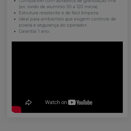
Compatível com abrasivos de granulação fina
(ex: óxido de alumínio 50 a 120 micra).
Estrutura resistente e de fácil limpeza.
Ideal para ambientes que exigem controle de
poeira e segurança do operador.
Garantia: 1 ano.