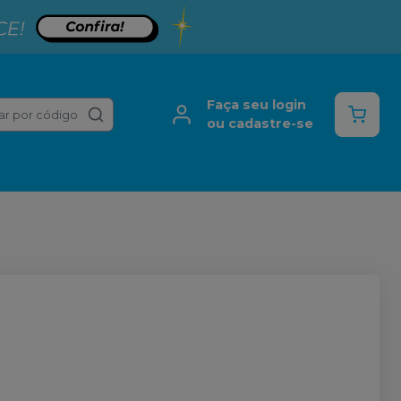
Faça seu login
ar por código
ou cadastre-se