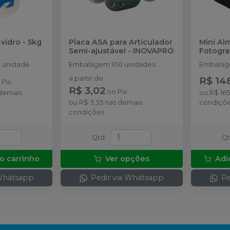
vidro - 5kg
Placa ASA para Articulador
Mini Al
Semi-ajustável
-
INOVAPRÓ
Fotogra
 unidade
Embalagem 100 unidades.
Embalage
a partir de
:
R$ 14
o
Pix
R$ 3,02
no
Pix
demais
ou
R$ 16
ou
R$ 3,35
nas demais
condiçõ
condições
Qtd
:
Q
o carrinho
Ver opções
Adi
 Whatsapp
Pedir via Whatsapp
Pe