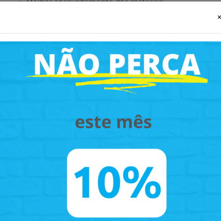
Melhor aproveitamento dos materiais;
Ideal para otimização do fluxo laboratorial.
Diferenciais do Produto
Silicone de alta qualidade;
Resistência térmica;
Reutilizável diversas vezes;
Excelente custo-benefício;
Compatível com processos modernos de prensagem 
Por que utilizar o Eco Press?
O uso do Eco Press ajuda a reduzir desperdícios e custos
mais econômicos e eficientes sem comprometer a qualid