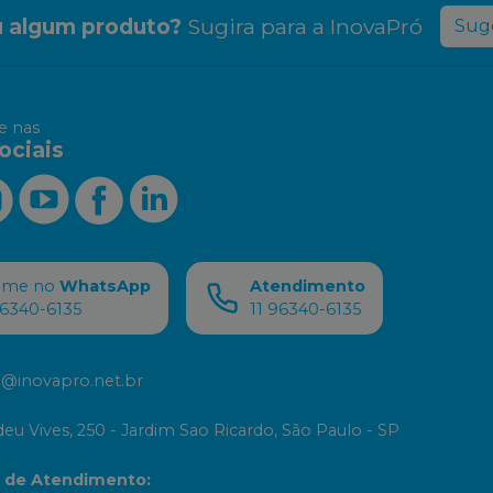
 algum produto?
Sugira para a
InovaPró
Suge
 nas
ociais
ame no
WhatsApp
Atendimento
96340-6135
11 96340-6135
@inovapro.net.br
eu Vives, 250 - Jardim Sao Ricardo, São Paulo - SP
o de Atendimento
: