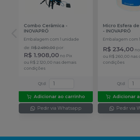
Combo Cerâmica
-
Micro Esfera de 
INOVAPRÓ
-
INOVAPRÓ
Embalagem com 1 unidade
Embalagem com 1
de
:
R$ 2.490,00
por
:
R$ 234,00
n
R$ 1.908,00
no
Pix
ou
R$ 260,00
nas 
ou
R$ 2.120,00
nas demais
condições
condições
Qtd
:
Qtd
:
Adicionar ao carrinho
Adicionar a
Pedir via Whatsapp
Pedir via