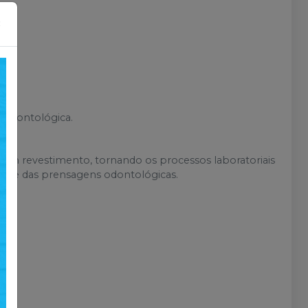
×
odontológica.
 com revestimento, tornando os processos laboratoriais
ade das prensagens odontológicas.