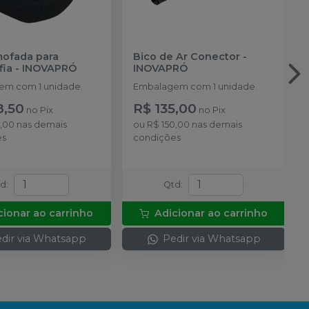
mofada para
Bico de Ar Conector
-
fia
-
INOVAPRÓ
INOVAPRÓ
m com 1 unidade.
Embalagem com 1 unidade.
8,50
R$ 135,00
no
Pix
no
Pix
5,00
nas demais
ou
R$ 150,00
nas demais
es
condições
td
:
Qtd
:
cionar ao carrinho
Adicionar ao carrinho
dir via Whatsapp
Pedir via Whatsapp