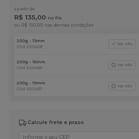
a partir de:
R$ 135,00
no
Pix
ou
R$ 150,00
nas demais condições
200g - 13mm
Ver info
Cód.
E00468
200g - 16mm
Ver info
Cód.
E00469
200g - 19mm
Ver info
Cód.
E00467
Calcule frete e prazo