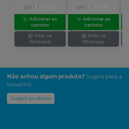
Qtd
:
Qtd
:
Adicionar ao
Adicionar ao
carrinho
carrinho
Pedir via
Pedir via
Whatsapp
Whatsapp
Não achou algum produto?
Sugira para a
InovaPró
Sugerir produtos