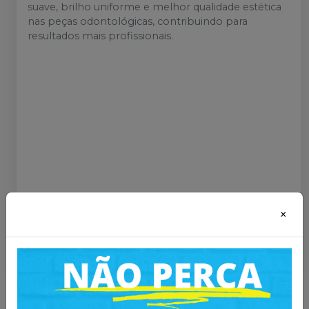
suave, brilho uniforme e melhor qualidade estética
nas peças odontológicas, contribuindo para
resultados mais profissionais.
Mais informações sobre o produto
:
×
Catálogo
Catálogo