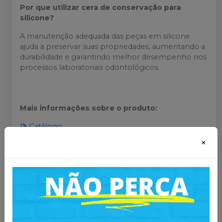
Por que utilizar cera de conservação para
silicone?
A manutenção adequada das peças em silicone
ajuda a preservar suas propriedades, aumentando a
durabilidade e garantindo melhor desempenho nos
processos laboratoriais odontológicos.
Mais informações sobre o produto
:
Catálogo
Catálogo
×
Você também pode gostar
desses