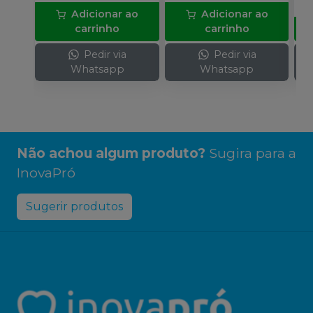
Adicionar ao
Adicionar ao
carrinho
carrinho
Pedir via
Pedir via
Whatsapp
Whatsapp
Não achou algum produto?
Sugira para a
InovaPró
Sugerir produtos