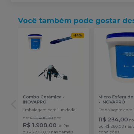
Você também pode gostar de
-
14
%
Combo Cerâmica
-
Micro Esfera de 
INOVAPRÓ
-
INOVAPRÓ
Embalagem com 1 unidade
Embalagem com 1
de
:
R$ 2.490,00
por
:
R$ 234,00
n
R$ 1.908,00
no
Pix
ou
R$ 260,00
nas 
ou
R$ 2.120,00
nas demais
condições