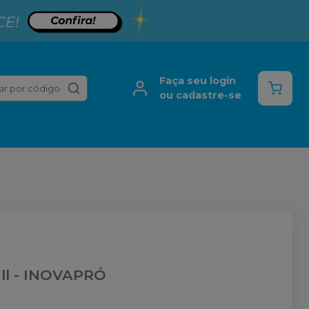
Faça seu login
ar por código
ou cadastre-se
ll
-
INOVAPRÓ