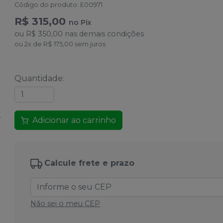
Código do produto
:
E00971
R$ 315,00
no
Pix
ou
R$ 350,00
nas demais condições
ou
2
x
de
R$ 175,00
sem juros
Quantidade
:
Adicionar ao carrinho
Calcule frete e prazo
Não sei o meu CEP