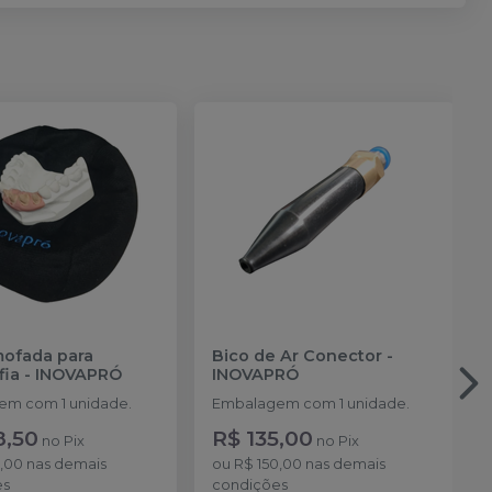
mofada para
Bico de Ar Conector
-
fia
-
INOVAPRÓ
INOVAPRÓ
m com 1 unidade.
Embalagem com 1 unidade.
8,50
R$ 135,00
no
Pix
no
Pix
5,00
nas demais
ou
R$ 150,00
nas demais
es
condições