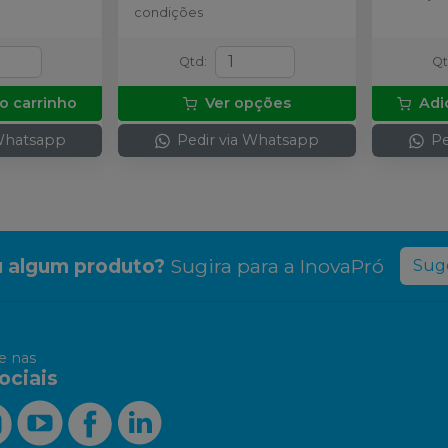
condições
Qtd
:
Q
o carrinho
Ver opções
Adi
 Whatsapp
Pedir via Whatsapp
Pe
 algum produto?
Sugira para a
InovaPró
Suge
 nas
ociais