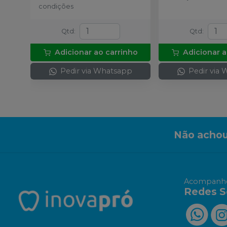
condições
Qtd
:
Qtd
:
Adicionar ao carrinho
Adicionar a
Pedir via Whatsapp
Pedir via
Não achou
Acompanhe
Redes S