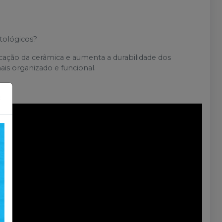
ntológicos?
icação da cerâmica e aumenta a durabilidade dos
is organizado e funcional.
×