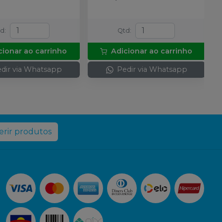
td
:
Qtd
:
cionar ao carrinho
Adicionar ao carrinho
dir via Whatsapp
Pedir via Whatsapp
rir produtos