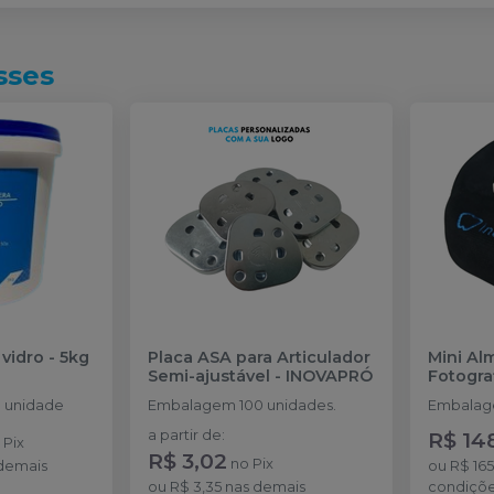
sses
vidro - 5kg
Placa ASA para Articulador
Mini Al
Semi-ajustável
-
INOVAPRÓ
Fotogra
 unidade
Embalagem 100 unidades.
Embalage
a partir de
:
R$ 14
o
Pix
R$ 3,02
no
Pix
demais
ou
R$ 16
ou
R$ 3,35
nas demais
condiçõ