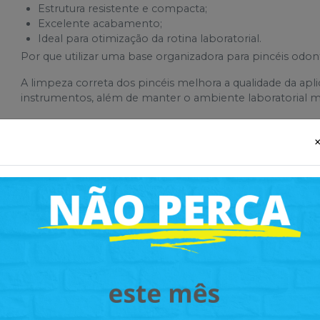
Estrutura resistente e compacta;
Excelente acabamento;
Ideal para otimização da rotina laboratorial.
Por que utilizar uma base organizadora para pincéis odo
A limpeza correta dos pincéis melhora a qualidade da apl
instrumentos, além de manter o ambiente laboratorial ma