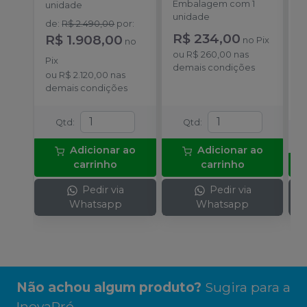
Embalagem com 1
E
unidade
unidade
u
de
:
R$ 2.490,00
por
:
R$ 234,00
a
R$ 1.908,00
no
Pix
no
R
ou
R$ 260,00
nas
Pix
demais condições
o
ou
R$ 2.120,00
nas
c
demais condições
Qtd
:
Qtd
:
Adicionar ao
Adicionar ao
carrinho
carrinho
Pedir via
Pedir via
Whatsapp
Whatsapp
Não achou algum produto?
Sugira para a
InovaPró