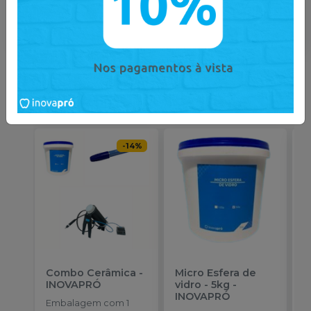
Catálogo
Catálogo
Você também pode gostar
desses
-
14
%
Combo Cerâmica
-
Micro Esfera de
P
INOVAPRÓ
vidro - 5kg
-
A
INOVAPRÓ
a
Embalagem com 1
I