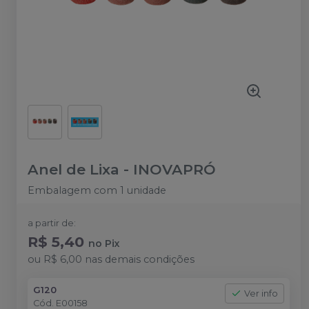
Anel de Lixa
-
INOVAPRÓ
Embalagem com 1 unidade
a partir de:
R$ 5,40
no
Pix
ou
R$ 6,00
nas demais condições
G120
Ver info
Cód.
E00158