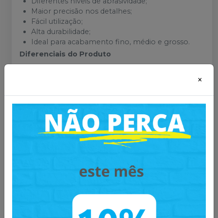
Diferentes níveis de abrasividade;
Maior precisão nos detalhes;
Fácil utilização;
Alta durabilidade;
Ideal para acabamento fino, médio e grosso.
Diferenciais do Produto
Granulações variadas;
×
Excelente resistência;
Acabamento uniforme;
Ideal para uso profissional odontológico.
Por que utilizar anéis de lixa odontológicos?
Os anéis de lixa são essenciais para proporcionar
acabamento preciso, melhor adaptação e
excelente qualidade final em trabalhos laboratoriais
e odontológicos.
Mais informações sobre o produto
: